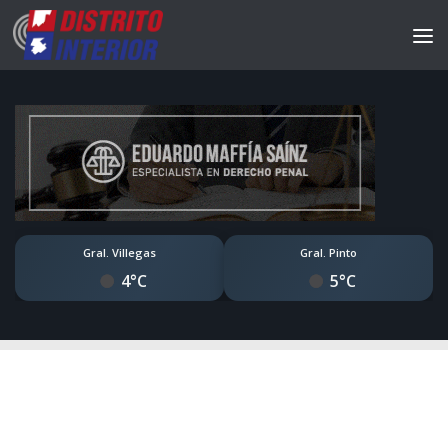
Gral. Villegas
Gral. Pinto
4°C
5°C