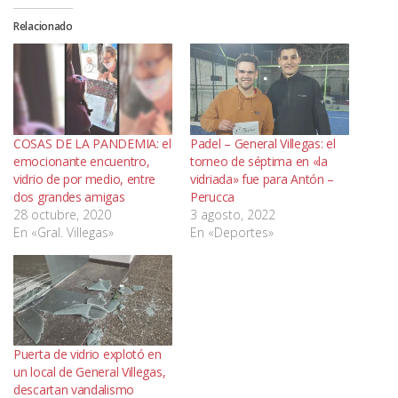
Relacionado
COSAS DE LA PANDEMIA: el
Padel – General Villegas: el
emocionante encuentro,
torneo de séptima en «la
vidrio de por medio, entre
vidriada» fue para Antón –
dos grandes amigas
Perucca
28 octubre, 2020
3 agosto, 2022
En «Gral. Villegas»
En «Deportes»
Puerta de vidrio explotó en
un local de General Villegas,
descartan vandalismo