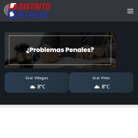
Gral. Villegas
Gral. Pinto
8°C
8°C