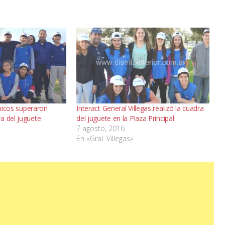
chicos superaron
Interact General Villegas realizó la cuadra
a del juguete
del juguete en la Plaza Principal
7 agosto, 2016
En «Gral. Villegas»