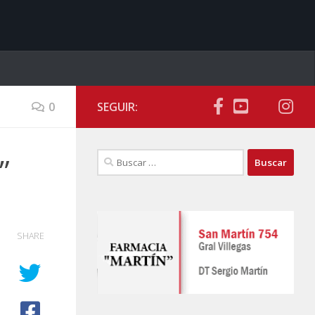
0
SEGUIR:
Buscar:
”
SHARE