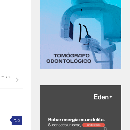
ebre»
0