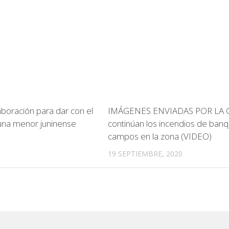
laboración para dar con el
IMÁGENES ENVIADAS POR LA 
una menor juninense
continúan los incendios de banq
campos en la zona (VIDEO)
19 SEPTIEMBRE, 2020