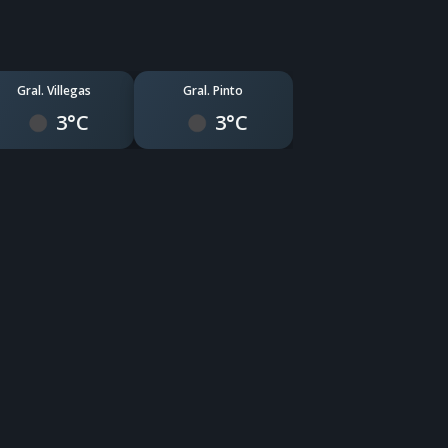
Gral. Villegas
Gral. Pinto
3°C
3°C