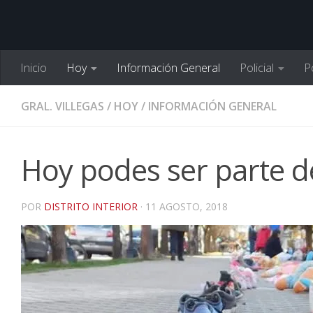
Inicio
Hoy
Información General
Policial
Po
GRAL. VILLEGAS
/
HOY
/
INFORMACIÓN GENERAL
Hoy podes ser parte d
POR
DISTRITO INTERIOR
·
11 AGOSTO, 2018