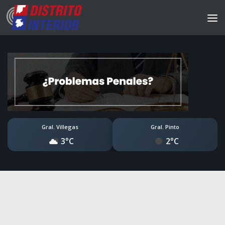
Gral. Villegas
Gral. Pinto
3°C
2°C