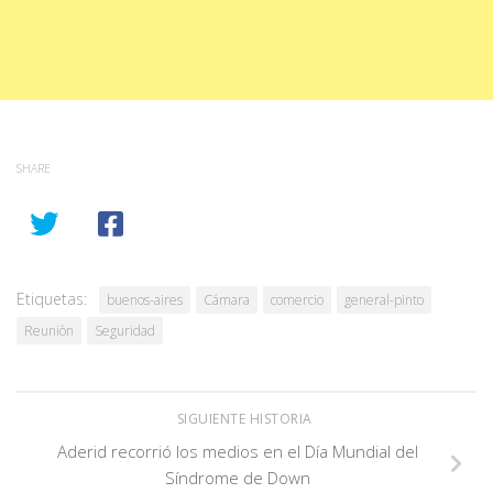
SHARE
Etiquetas:
buenos-aires
Cámara
comercio
general-pinto
Reuniòn
Seguridad
SIGUIENTE HISTORIA
Aderid recorrió los medios en el Día Mundial del
Síndrome de Down