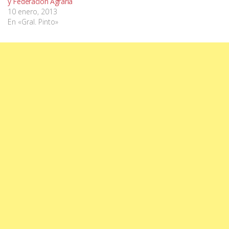
y Federación Agraria
10 enero, 2013
En «Gral. Pinto»