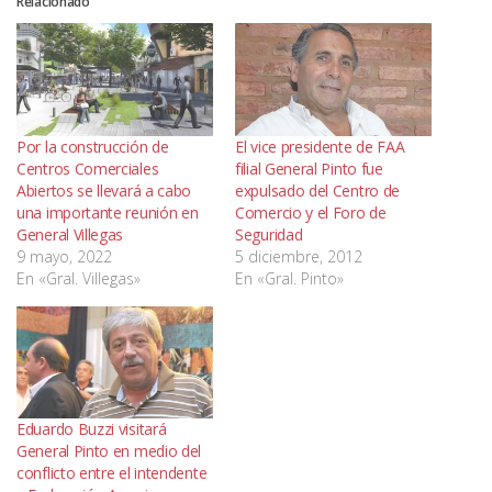
Relacionado
Por la construcción de
El vice presidente de FAA
Centros Comerciales
filial General Pinto fue
Abiertos se llevará a cabo
expulsado del Centro de
una importante reunión en
Comercio y el Foro de
General Villegas
Seguridad
9 mayo, 2022
5 diciembre, 2012
En «Gral. Villegas»
En «Gral. Pinto»
Eduardo Buzzi visitará
General Pinto en medio del
conflicto entre el intendente