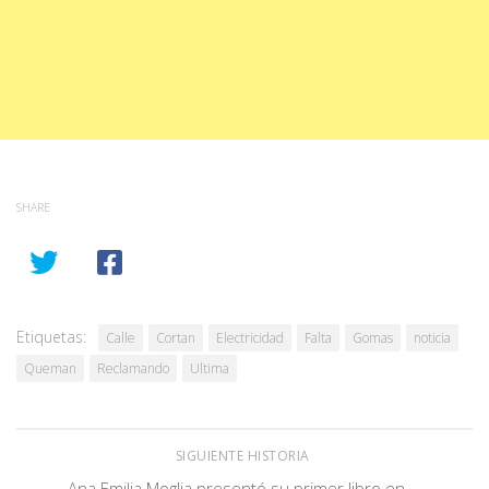
SHARE
Etiquetas:
Calle
Cortan
Electricidad
Falta
Gomas
noticia
Queman
Reclamando
Ultima
SIGUIENTE HISTORIA
Ana Emilia Moglia presentó su primer libro en