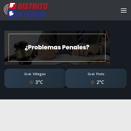
Gral. Villegas
Gral. Pinto
3°C
2°C