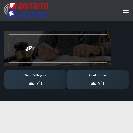
Gral. Villegas
Gral. Pinto
7°C
5°C