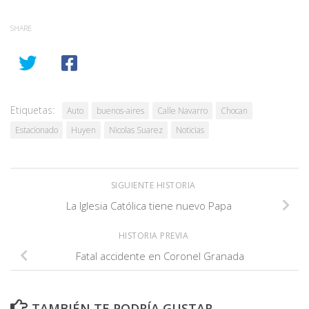
SHARE
Etiquetas:
Auto
buenos-aires
Calle Navarro
Chocan
Estacionado
Huyen
Nicolas Suarez
Noticias
SIGUIENTE HISTORIA
La Iglesia Católica tiene nuevo Papa
HISTORIA PREVIA
Fatal accidente en Coronel Granada
TAMBIÉN TE PODRÍA GUSTAR...