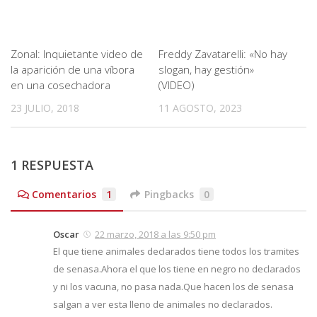
Zonal: Inquietante video de
Freddy Zavatarelli: «No hay
la aparición de una víbora
slogan, hay gestión»
en una cosechadora
(VIDEO)
23 JULIO, 2018
11 AGOSTO, 2023
1 RESPUESTA
Comentarios
1
Pingbacks
0
Oscar
22 marzo, 2018 a las 9:50 pm
El que tiene animales declarados tiene todos los tramites
de senasa.Ahora el que los tiene en negro no declarados
y ni los vacuna, no pasa nada.Que hacen los de senasa
salgan a ver esta lleno de animales no declarados.