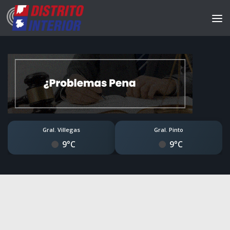
Gral. Villegas
Gral. Pinto
9°C
9°C