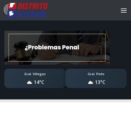
Gral. Villegas
Gral. Pinto
14°C
13°C