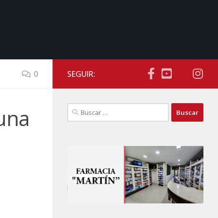
0
SEGUIR:
Buscar:
 una