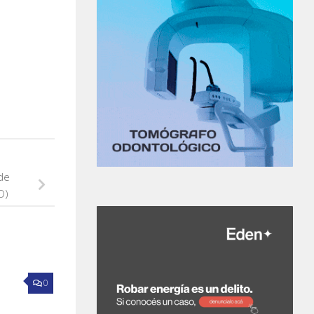
de
O)
0