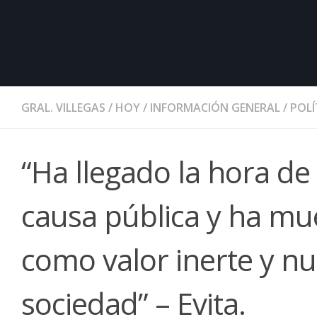
GRAL. VILLEGAS
/
HOY
/
INFORMACIÓN GENERAL
/
POLÍ
“Ha llegado la hora d
causa pública y ha mue
como valor inerte y n
sociedad” – Evita.