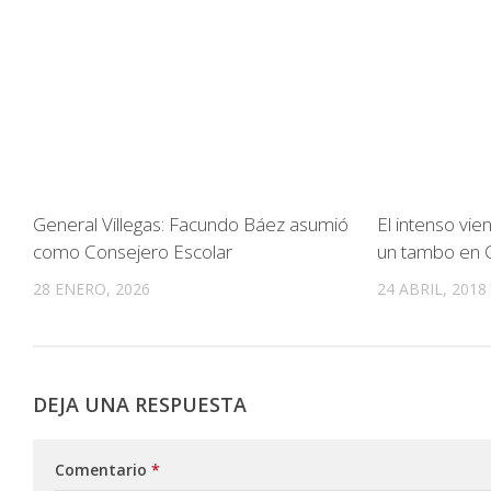
General Villegas: Facundo Báez asumió
El intenso vi
como Consejero Escolar
un tambo en 
28 ENERO, 2026
24 ABRIL, 2018
DEJA UNA RESPUESTA
Comentario
*