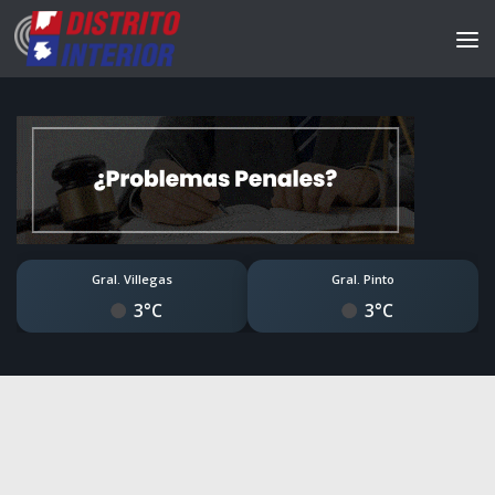
Gral. Villegas
Gral. Pinto
3°C
3°C