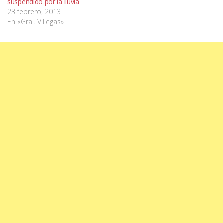
suspendido por la lluvia
23 febrero, 2013
En «Gral. Villegas»