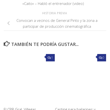
«Caito» – Habló el entrenador (video)
HISTORIA PREVIA
Convocan a vecinos de General Pinto y la zona a
participar de producción cinematográfica
TAMBIÉN TE PODRÍA GUSTAR...
1
0
El CPR Gral. Villegas
Casting para bailarines y