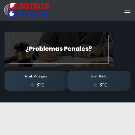
Gral. Villegas
Gral. Pinto
3°C
3°C