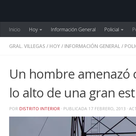
Inicio
Hoy
Información General
Policial
Po
GRAL. VILLEGAS
/
HOY
/
INFORMACIÓN GENERAL
/
POLI
Un hombre amenazó co
lo alto de una gran es
POR
DISTRITO INTERIOR
· PUBLICADA
17 FEBRERO, 2013
· A