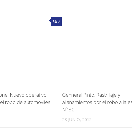
0
one: Nuevo operativo
Genneral Pinto: Rastrillaje y
 el robo de automóviles
allanamientos por el robo a la e
Nº 30
28 JUNIO, 2015