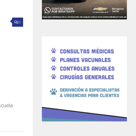
0
scuela