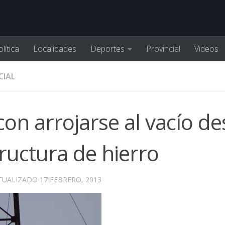
lítica
Localidades
Deportes
Provincial
Videos
CIAL
n arrojarse al vacío de
tructura de hierro
CTUALIZADO
17 FEBRERO, 2013