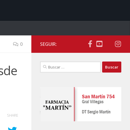
0
SEGUIR:
Buscar:
sde
SHARE