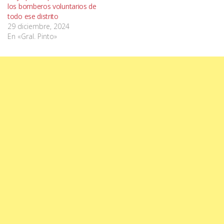
los bomberos voluntarios de
todo ese distrito
29 diciembre, 2024
En «Gral. Pinto»