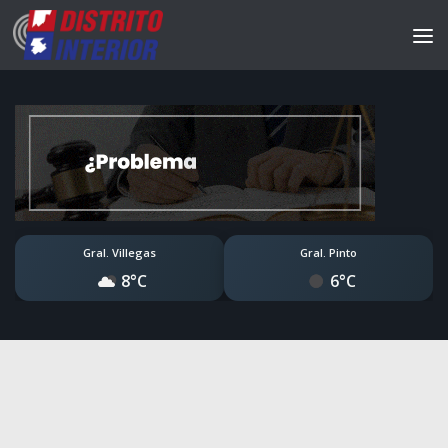
Gral. Villegas
Gral. Pinto
8°C
6°C