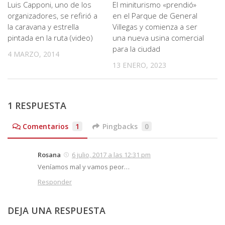
Luis Capponi, uno de los
El miniturismo «prendió»
organizadores, se refirió a
en el Parque de General
la caravana y estrella
Villegas y comienza a ser
pintada en la ruta (video)
una nueva usina comercial
para la ciudad
4 MARZO, 2014
13 ENERO, 2023
1 RESPUESTA
Comentarios
1
Pingbacks
0
Rosana
6 julio, 2017 a las 12:31 pm
Veníamos mal y vamos peor…
Responder
DEJA UNA RESPUESTA