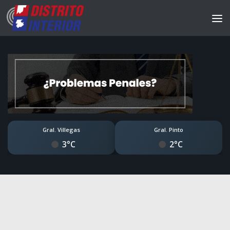
Gral. Villegas
Gral. Pinto
3°C
2°C