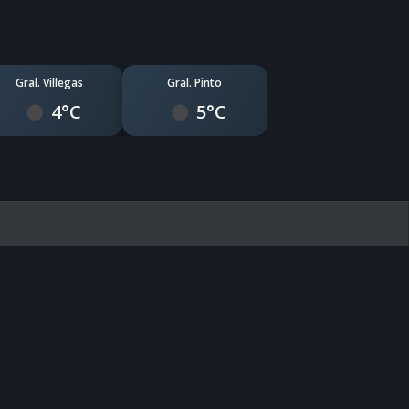
Gral. Villegas
Gral. Pinto
4°C
5°C