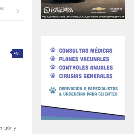
ca
0
nción y