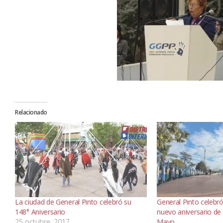
Relacionado
La ciudad de General Pinto celebró su
General Pinto celebró
148° Aniversario
nuevo aniversario de 
25 octubre, 2017
Mayo