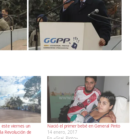
 este viernes un
Nació el primer bebé en General Pinto
la Revolución de
14 enero, 2017
En «Gral. Pinto»