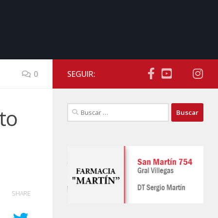
0
SEGUIR:
Buscar:
to
SHARE