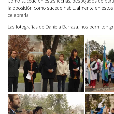
Como sucede en estas fechas, despojados de parti
la oposición como sucede habitualmente en estos c
celebrarla.
Las fotografías de Daniela Barraza, nos permiten gra