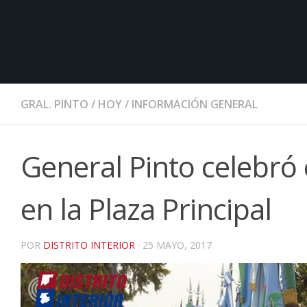
GRAL. PINTO
/
HOY
/
INFORMACIÓN GENERAL
General Pinto celebró
en la Plaza Principal
POR
DISTRITO INTERIOR
·
25 MAYO, 2017