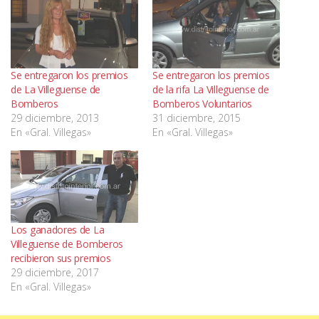
Se entregaron los premios
Se entregaron los premios
de La Villeguense de
de la rifa La Villeguense de
Bomberos
Bomberos Voluntarios
29 diciembre, 2013
31 diciembre, 2015
En «Gral. Villegas»
En «Gral. Villegas»
Los ganadores de La
Villeguense de Bomberos
recibieron sus premios
29 diciembre, 2017
En «Gral. Villegas»