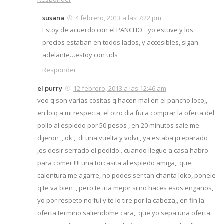
susana
4 febrero, 2013 a las 7:22 pm
Estoy de acuerdo con el PANCHO…yo estuve y los
precios estaban en todos lados, y accesibles, sigan
adelante…estoy con uds
Responder
el purry
12 febrero, 2013 a las 12:46 am
veo q son varias cositas q hacen mal en el pancho loco,,
en lo q a mi respecta, el otro dia fui a comprar la oferta del
pollo al espiedo por 50 pesos , en 20 minutos sale me
dijeron ,, ok ,, di una vuelta y volvi,, ya estaba preparado
,es desir serrado el pedido.. cuando llegue a casa habro
para comer !!!! una torcasita al espiedo amiga,, que
calentura me agarre, no podes ser tan chanta loko, ponele
q te va bien ,, pero te iria mejor si no haces esos engaños,
yo por respeto no fui y te lo tire por la cabeza,, en fin la
oferta termino saliendome cara,, que yo sepa una oferta