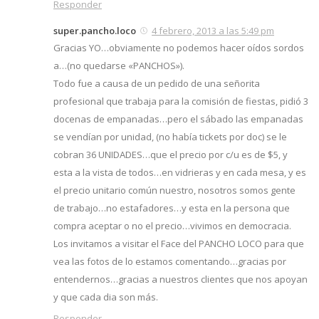
Responder
super.pancho.loco
4 febrero, 2013 a las 5:49 pm
Gracias YO…obviamente no podemos hacer oídos sordos
a…(no quedarse «PANCHOS»).
Todo fue a causa de un pedido de una señorita
profesional que trabaja para la comisión de fiestas, pidió 3
docenas de empanadas…pero el sábado las empanadas
se vendían por unidad, (no había tickets por doc) se le
cobran 36 UNIDADES…que el precio por c/u es de $5, y
esta a la vista de todos…en vidrieras y en cada mesa, y es
el precio unitario común nuestro, nosotros somos gente
de trabajo…no estafadores…y esta en la persona que
compra aceptar o no el precio…vivimos en democracia.
Los invitamos a visitar el Face del PANCHO LOCO para que
vea las fotos de lo estamos comentando…gracias por
entendernos…gracias a nuestros clientes que nos apoyan
y que cada dia son más.
Responder