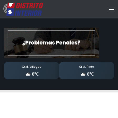
Gral. Villegas
Gral. Pinto
8°C
8°C