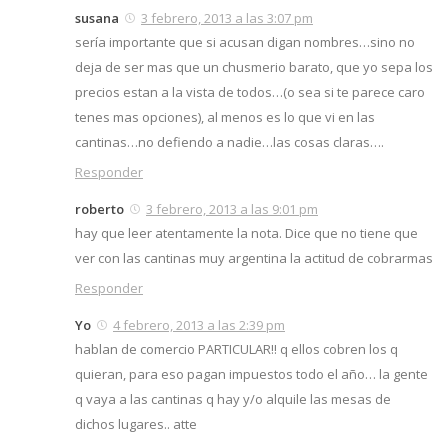
susana
3 febrero, 2013 a las 3:07 pm
sería importante que si acusan digan nombres…sino no
deja de ser mas que un chusmerio barato, que yo sepa los
precios estan a la vista de todos…(o sea si te parece caro
tenes mas opciones), al menos es lo que vi en las
cantinas…no defiendo a nadie…las cosas claras….
Responder
roberto
3 febrero, 2013 a las 9:01 pm
hay que leer atentamente la nota. Dice que no tiene que
ver con las cantinas muy argentina la actitud de cobrarmas
Responder
Yo
4 febrero, 2013 a las 2:39 pm
hablan de comercio PARTICULAR!! q ellos cobren los q
quieran, para eso pagan impuestos todo el año… la gente
q vaya a las cantinas q hay y/o alquile las mesas de
dichos lugares.. atte