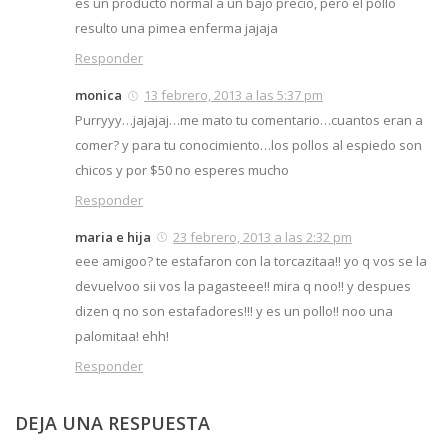
es un producto normal a un bajo precio, pero el pollo
resulto una pimea enferma jajaja
Responder
monica
13 febrero, 2013 a las 5:37 pm
Purryyy…jajajaj…me mato tu comentario…cuantos eran a
comer? y para tu conocimiento…los pollos al espiedo son
chicos y por $50 no esperes mucho
Responder
maria e hija
23 febrero, 2013 a las 2:32 pm
eee amigoo? te estafaron con la torcazitaa!! yo q vos se la
devuelvoo sii vos la pagasteee!! mira q noo!! y despues
dizen q no son estafadores!!! y es un pollo!! noo una
palomitaa! ehh!
Responder
DEJA UNA RESPUESTA