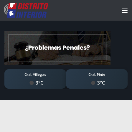
Gral. Villegas
Gral. Pinto
3°C
3°C