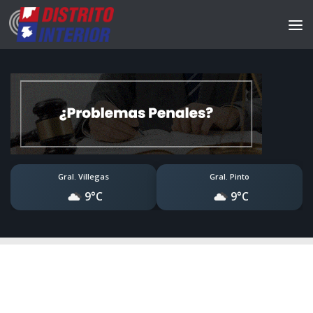
Gral. Villegas
Gral. Pinto
9°C
9°C