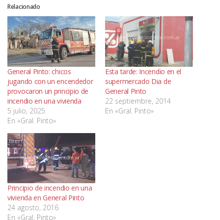
Relacionado
General Pinto: chicos
Esta tarde: Incendio en el
jugando con un encendedor
supermercado Dia de
provocaron un principio de
General Pinto
incendio en una vivienda
22 septiembre, 2014
5 julio, 2025
En «Gral. Pinto»
En «Gral. Pinto»
Principio de incendio en una
vivienda en General Pinto
24 agosto, 2016
En «Gral. Pinto»