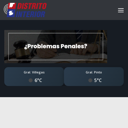
Gral. Villegas
Gral. Pinto
6°C
5°C