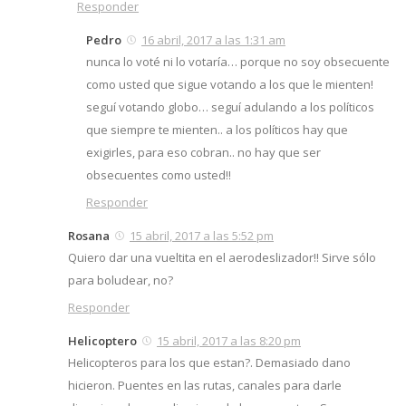
Responder
Pedro
16 abril, 2017 a las 1:31 am
nunca lo voté ni lo votaría… porque no soy obsecuente
como usted que sigue votando a los que le mienten!
seguí votando globo… seguí adulando a los políticos
que siempre te mienten.. a los políticos hay que
exigirles, para eso cobran.. no hay que ser
obsecuentes como usted!!
Responder
Rosana
15 abril, 2017 a las 5:52 pm
Quiero dar una vueltita en el aerodeslizador!! Sirve sólo
para boludear, no?
Responder
Helicoptero
15 abril, 2017 a las 8:20 pm
Helicopteros para los que estan?. Demasiado dano
hicieron. Puentes en las rutas, canales para darle