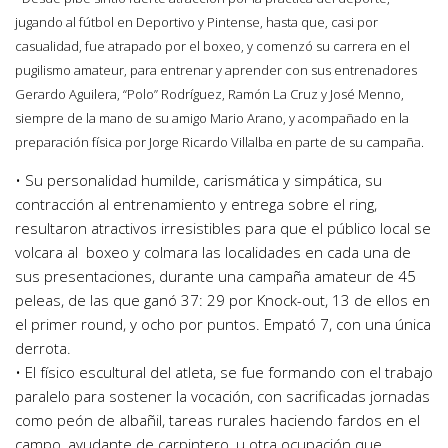
jugando al fútbol en Deportivo y Pintense, hasta que, casi por
casualidad, fue atrapado por el boxeo, y comenzó su carrera en el
pugilismo amateur, para entrenar y aprender con sus entrenadores
Gerardo Aguilera, “Polo” Rodríguez, Ramón La Cruz y José Menno,
siempre de la mano de su amigo Mario Arano, y acompañado en la
preparación física por Jorge Ricardo Villalba en parte de su campaña.
• Su personalidad humilde, carismática y simpática, su
contracción al entrenamiento y entrega sobre el ring,
resultaron atractivos irresistibles para que el público local se
volcara al boxeo y colmara las localidades en cada una de
sus presentaciones, durante una campaña amateur de 45
peleas, de las que ganó 37: 29 por Knock-out, 13 de ellos en
el primer round, y ocho por puntos. Empató 7, con una única
derrota.
• El físico escultural del atleta, se fue formando con el trabajo
paralelo para sostener la vocación, con sacrificadas jornadas
como peón de albañil, tareas rurales haciendo fardos en el
campo, ayudante de carpintero, u otra ocupación que