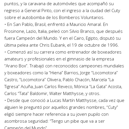
puntos, y la caravana de automóviles que acompañó su
regreso a General Pinto, con el ingreso a la ciudad del Cuty
sobre el autobomba de los Bomberos Voluntarios.
• En San Pablo, Brasil, enfrentó a Mauricio Amaral. En
Frosinone, Lazio, Italia, peleó con Silvio Branco, que después
fuera Campeón del Mundo. Y en el Cairo, Egipto, disputó su
última pelea ante Chris Eubank, el 19 de octubre de 1996.
• Comenzó así su carrera como entrenador de boxeadores
amateurs y profesionales en el gimnasio de la empresa
“Arano Box”. Trabajó con reconocidos campeones mundiales
y boxeadores como la “Hiena” Barrios, Jorge “Locomotora”
Castro, “Locomotora” Olivera, Pablo Chacón, Marcela “La
Tigresa” Acuña, Juan Carlos Reveco, Mónica “La Gata” Acosta,
Carlos “Tata” Baldomir, Walter Matthysse, y otros.
• Desde que conoció a Lucas Martín Matthysse, cada vez que
alguien le preguntó por aquellos grandes nombres, “Cuty”
eligió siempre hacer referencia a su joven pupilo con
asombrosa seguridad: “Tengo un pibe que va a ser
Campeón del Mundo”.