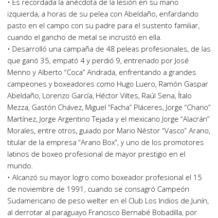
• Es recordada la anécdota de la lesión en su mano
izquierda, a horas de su pelea con Abeldaño, enfardando
pasto en el campo con su padre para el sustento familiar,
cuando el gancho de metal se incrustó en ella.
• Desarrolló una campaña de 48 peleas profesionales, de las
que ganó 35, empató 4 y perdió 9, entrenado por José
Menno y Alberto “Coca” Andrada, enfrentando a grandes
campeones y boxeadores como Hugo Luero, Ramón Gaspar
Abeldaño, Lorenzo García, Héctor Viltes, Raúl Sena, Ítalo
Mezza, Gastón Chávez, Miguel “Facha” Pláceres, Jorge “Chano”
Martínez, Jorge Argentino Tejada y el mexicano Jorge “Alacrán”
Morales, entre otros, guiado por Mario Néstor “Vasco” Arano,
titular de la empresa “Arano Box”, y uno de los promotores
latinos de boxeo profesional de mayor prestigio en el
mundo.
• Alcanzó su mayor logro como boxeador profesional el 15
de noviembre de 1991, cuando se consagró Campeón
Sudamericano de peso welter en el Club Los Indios de Junín,
al derrotar al paraguayo Francisco Bernabé Bobadilla, por