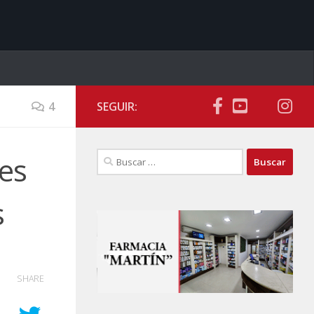
4
SEGUIR:
Buscar:
res
s
SHARE