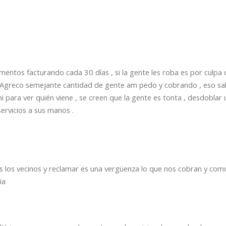
ntos facturando cada 30 días , si la gente les roba es por culpa d
Agreco semejante cantidad de gente am pedo y cobrando , eso sal
i para ver quién viene , se creen que la gente es tonta , desdoblar 
servicios a sus manos .
los vecinos y reclamar es una vergüenza lo que nos cobran y com
ia