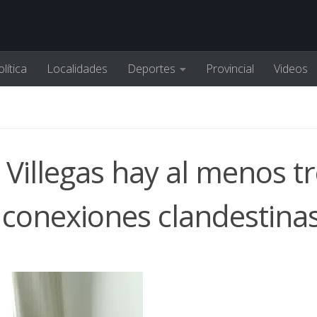
lítica
Localidades
Deportes
Provincial
Videos
Villegas hay al menos t
 conexiones clandestina