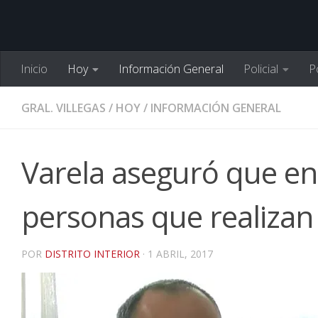
Inicio
Hoy
Información General
Policial
Po
GRAL. VILLEGAS
/
HOY
/
INFORMACIÓN GENERAL
Varela aseguró que en 
personas que realizan
POR
DISTRITO INTERIOR
·
1 ABRIL, 2017