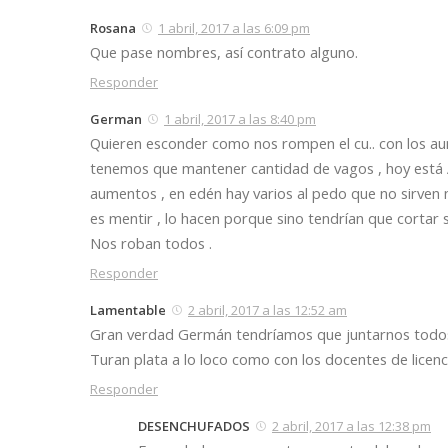
Rosana
1 abril, 2017 a las 6:09 pm
Que pase nombres, así contrato alguno.
Responder
German
1 abril, 2017 a las 8:40 pm
Quieren esconder como nos rompen el cu.. con los aume
tenemos que mantener cantidad de vagos , hoy está 
aumentos , en edén hay varios al pedo que no sirven n
es mentir , lo hacen porque sino tendrían que cortar 
Nos roban todos .
Responder
Lamentable
2 abril, 2017 a las 12:52 am
Gran verdad Germán tendríamos que juntarnos todos 
Turan plata a lo loco como con los docentes de licenc
Responder
DESENCHUFADOS
2 abril, 2017 a las 12:38 pm