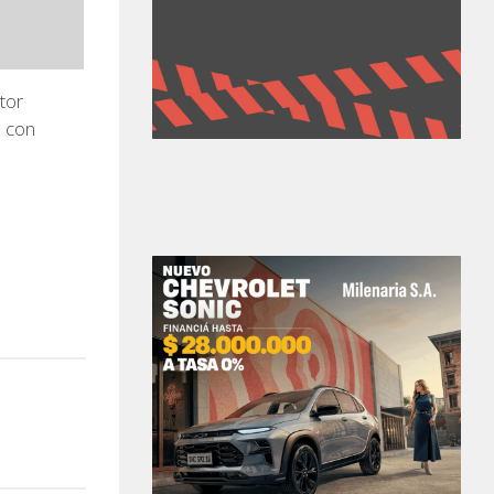
tor
o con