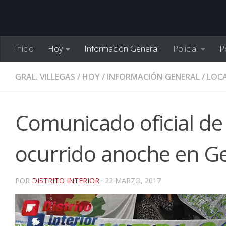
Inicio
Hoy
Información General
Policial
Po
GRAL. VILLEGAS
/
HOY
/
INFORMACIÓN GENERAL
/
LOCA
Comunicado oficial de
ocurrido anoche en Ge
POR
DISTRITO INTERIOR
·
22 MARZO, 2017