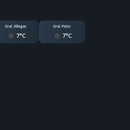
Gral. Villegas
Gral. Pinto
7°C
7°C