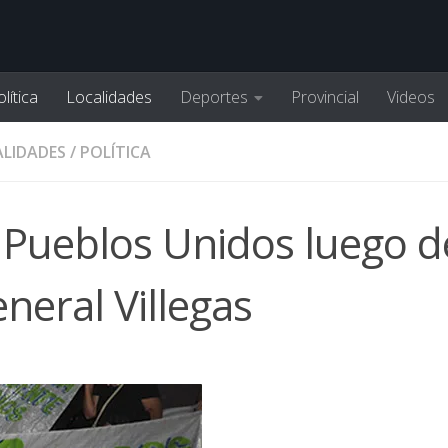
lítica
Localidades
Deportes
Provincial
Videos
LIDADES
/
POLÍTICA
 Pueblos Unidos luego d
neral Villegas