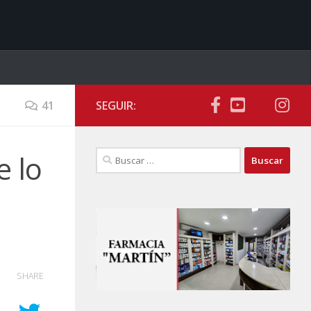
41
SEGUIR:
Buscar:
e lo
SHARE