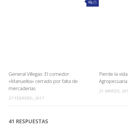
25
General Villegas: El comedor
Pierde la vida
«Manuelita» cerrado por falta de
Agropecuaria
mercaderías
21 MARZO, 201
27 FEBRERO, 2017
41 RESPUESTAS