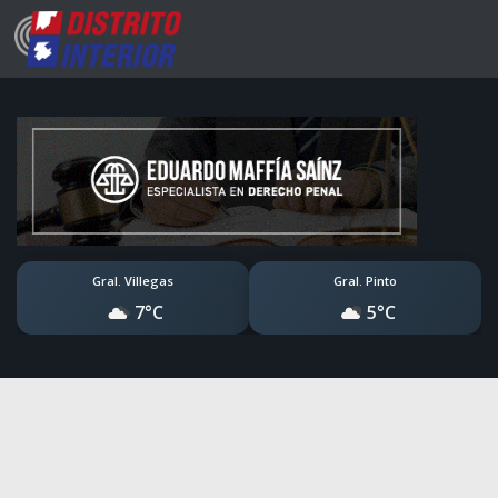
Gral. Villegas
Gral. Pinto
7°C
5°C