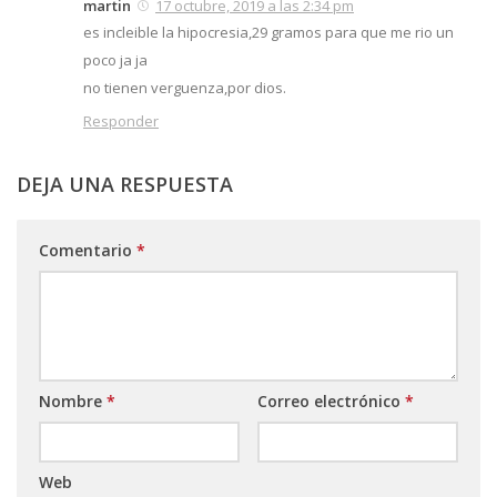
martin
17 octubre, 2019 a las 2:34 pm
es incleible la hipocresia,29 gramos para que me rio un
poco ja ja
no tienen verguenza,por dios.
Responder
DEJA UNA RESPUESTA
Comentario
*
Nombre
*
Correo electrónico
*
Web