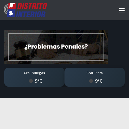
Gral. Villegas
Gral. Pinto
9°C
9°C