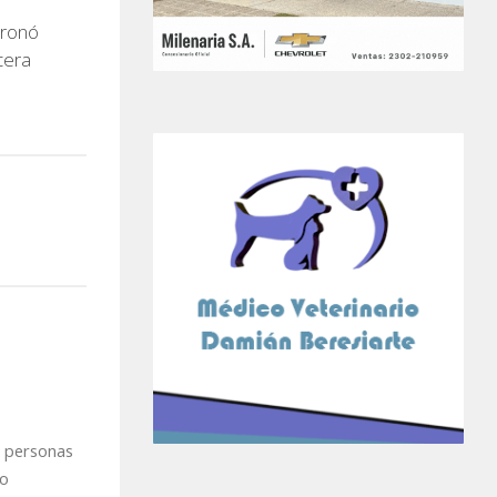
oronó
cera
s personas
to