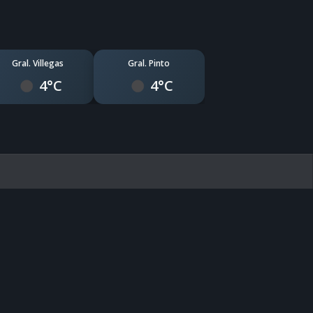
Gral. Villegas
Gral. Pinto
4°C
4°C