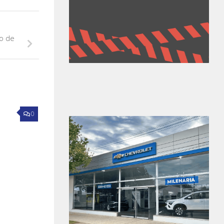
ño de
0