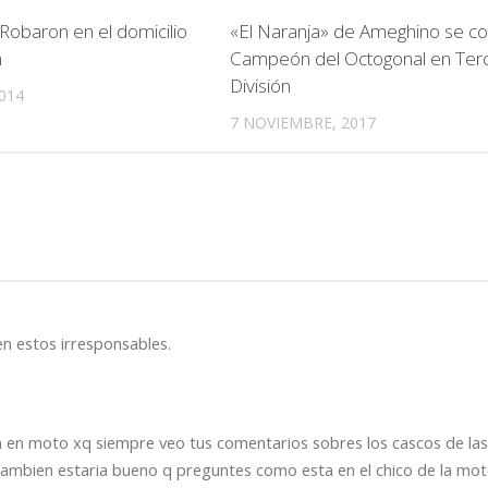
obaron en el domicilio
«El Naranja» de Ameghino se c
n
Campeón del Octogonal en Ter
División
014
7 NOVIEMBRE, 2017
n estos irresponsables.
n en moto xq siempre veo tus comentarios sobres los cascos de la
 tambien estaria bueno q preguntes como esta en el chico de la mo