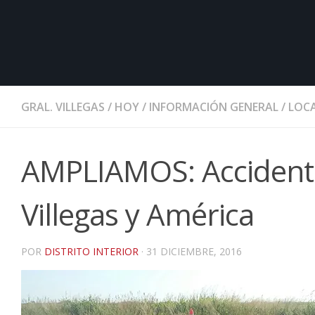
GRAL. VILLEGAS
/
HOY
/
INFORMACIÓN GENERAL
/
LOCA
AMPLIAMOS: Accidente
Villegas y América
POR
DISTRITO INTERIOR
·
31 DICIEMBRE, 2016