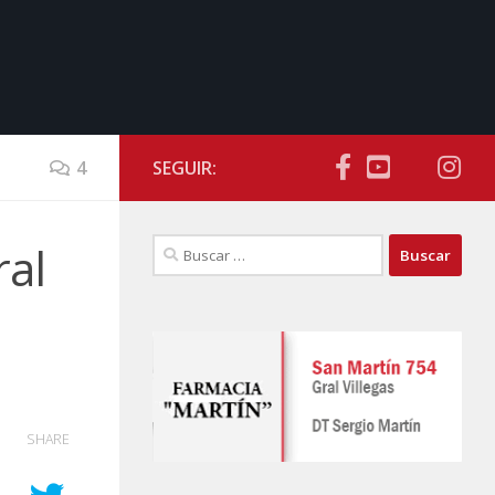
4
SEGUIR:
Buscar:
ral
SHARE