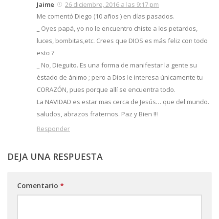
Jaime
26 diciembre, 2016 a las 9:17 pm
Me comentó Diego (10 años ) en días pasados.
_ Oyes papá, yo no le encuentro chiste a los petardos,
luces, bombitas,etc. Crees que DIOS es más feliz con todo
esto ?
_ No, Dieguito. Es una forma de manifestar la gente su
éstado de ánimo ; pero a Dios le interesa únicamente tu
CORAZÓN, pues porque allí se encuentra todo.
La NAVIDAD es estar mas cerca de Jesús… que del mundo.
saludos, abrazos fraternos. Paz y Bien !!!
Responder
DEJA UNA RESPUESTA
Comentario
*