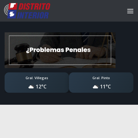
Gral. Villegas
Gral. Pinto
12°C
11°C