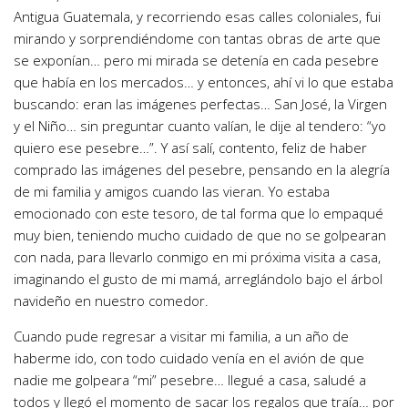
Antigua Guatemala, y recorriendo esas calles coloniales, fui
mirando y sorprendiéndome con tantas obras de arte que
se exponían… pero mi mirada se detenía en cada pesebre
que había en los mercados… y entonces, ahí vi lo que estaba
buscando: eran las imágenes perfectas… San José, la Virgen
y el Niño… sin preguntar cuanto valían, le dije al tendero: “yo
quiero ese pesebre…”. Y así salí, contento, feliz de haber
comprado las imágenes del pesebre, pensando en la alegría
de mi familia y amigos cuando las vieran. Yo estaba
emocionado con este tesoro, de tal forma que lo empaqué
muy bien, teniendo mucho cuidado de que no se golpearan
con nada, para llevarlo conmigo en mi próxima visita a casa,
imaginando el gusto de mi mamá, arreglándolo bajo el árbol
navideño en nuestro comedor.
Cuando pude regresar a visitar mi familia, a un año de
haberme ido, con todo cuidado venía en el avión de que
nadie me golpeara “mi” pesebre… llegué a casa, saludé a
todos y llegó el momento de sacar los regalos que traía… por