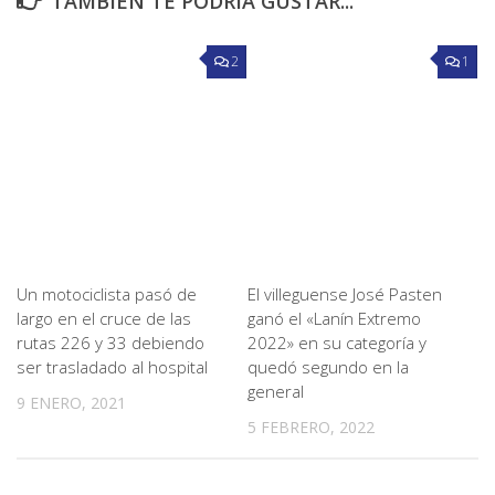
TAMBIÉN TE PODRÍA GUSTAR...
2
1
Un motociclista pasó de
El villeguense José Pasten
largo en el cruce de las
ganó el «Lanín Extremo
rutas 226 y 33 debiendo
2022» en su categoría y
ser trasladado al hospital
quedó segundo en la
general
9 ENERO, 2021
5 FEBRERO, 2022