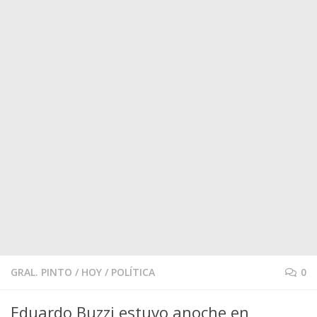
GRAL. PINTO
/
HOY
/
POLÍTICA
0
Eduardo Buzzi estuvo anoche en