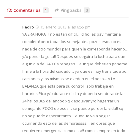
Comentarios
1
Pingbacks
0
Pedro
15 enero, 2013 a las 6:55 pm
YA ERA HORA!!!! no es tan dificil… dificil es pavimentarla
completa! pero tapar los semejantes pozos esos no es
nada de otro mundo!! para quien le corresponda hacerlo…
y/o poner la guita!! Despues se seguira la lucha para que
algun dia del 2400 la rehagan… aunque deberian ponerse
firme a la hora del cuidado… ya que es muy transitada por
camiones y los mismos se exeden en el peso… y LA
BALANZA que esta para su control.. solo trabaja en
hararios Pico y/o durante el dia y deberia ser durante las
24 hs los 365 del añooo xq x esquivar y/o hagarrar un
semejante POZO de esos… se puede perder la vida!! xq
no se puede esperar tanto… aunque va a seguir
ocurriendo esto de las demorassss… en obras que
requieren emergencia como esta!! como siempre en todo