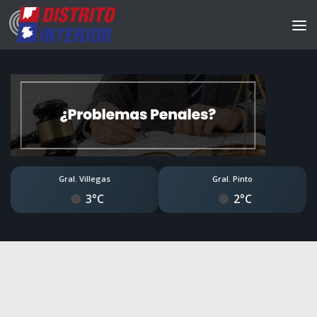
Gral. Villegas
Gral. Pinto
3°C
2°C