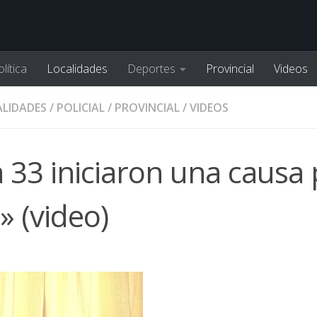
lítica
Localidades
Deportes
Provincial
Videos
LIDADES
/
POLICIAL
/
PROVINCIAL
/
VIDEOS
a 33 iniciaron una causa
» (video)