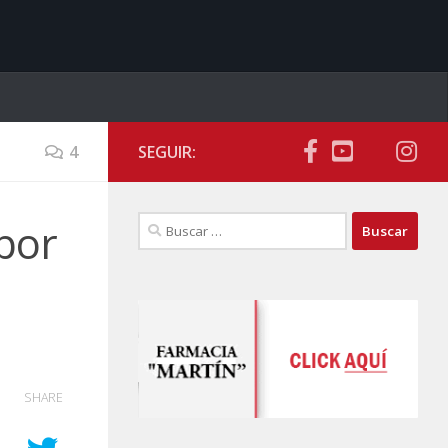
4
SEGUIR:
Buscar:
 por
SHARE