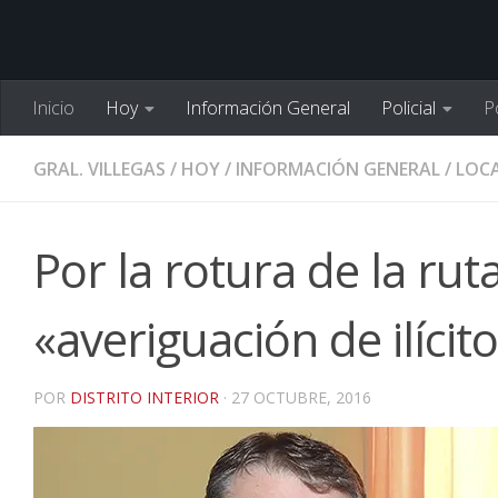
Inicio
Hoy
Información General
Policial
Po
GRAL. VILLEGAS
/
HOY
/
INFORMACIÓN GENERAL
/
LOCA
Por la rotura de la rut
«averiguación de ilícito
POR
DISTRITO INTERIOR
·
27 OCTUBRE, 2016