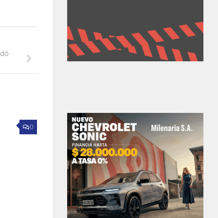
edó
0