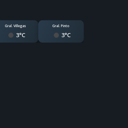
Gral. Villegas
Gral. Pinto
3°C
3°C