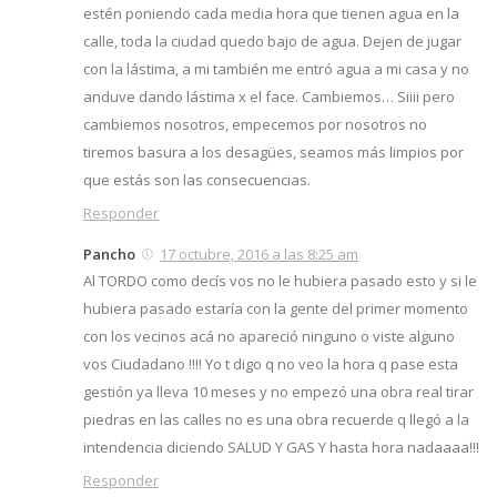
estén poniendo cada media hora que tienen agua en la
calle, toda la ciudad quedo bajo de agua. Dejen de jugar
con la lástima, a mi también me entró agua a mi casa y no
anduve dando lástima x el face. Cambiemos… Siiii pero
cambiemos nosotros, empecemos por nosotros no
tiremos basura a los desagües, seamos más limpios por
que estás son las consecuencias.
Responder
Pancho
17 octubre, 2016 a las 8:25 am
Al TORDO como decís vos no le hubiera pasado esto y si le
hubiera pasado estaría con la gente del primer momento
con los vecinos acá no apareció ninguno o viste alguno
vos Ciudadano !!!! Yo t digo q no veo la hora q pase esta
gestión ya lleva 10 meses y no empezó una obra real tirar
piedras en las calles no es una obra recuerde q llegó a la
intendencia diciendo SALUD Y GAS Y hasta hora nadaaaa!!!
Responder