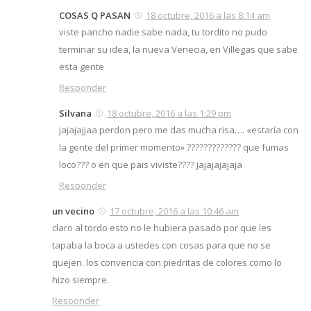
COSAS Q PASAN
18 octubre, 2016 a las 8:14 am
viste pancho nadie sabe nada, tu tordito no pudo
terminar su idea, la nueva Venecia, en Villegas que sabe
esta gente
Responder
Silvana
18 octubre, 2016 a las 1:29 pm
jajajajjaa perdon pero me das mucha risa…. «estaría con
la gente del primer momento» ????????????? que fumas
loco??? o en que pais viviste???? jajajajajaja
Responder
un vecino
17 octubre, 2016 a las 10:46 am
claro al tordo esto no le hubiera pasado por que les
tapaba la boca a ustedes con cosas para que no se
quejen. los convencia con piedritas de colores como lo
hizo siempre.
Responder