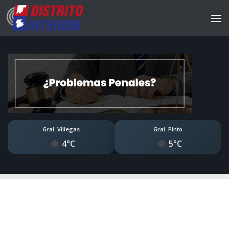
Gral. Villegas
Gral. Pinto
4°C
5°C