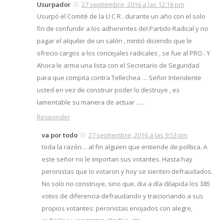
Usurpador
27 septiembre, 2016 a las 12:16 pm
Usurpó el Comité de la U C R . durante un año con el solo
fin de confundir a los adherentes del Partido Radical y no
pagar el alquiler de un salón , mintió diciendo que le
ofrecio cargos a los concejales radicales , se fue al PRO.. Y
Ahora le arma una lista con el Secretario de Seguridad
para que compita contra Tellechea … Señor Intendente
usted en vez de construir poder lo destruye , es
lamentable su manera de actuar …..
Responder
va por todo
27 septiembre, 2016 a las 9:53 pm
toda la razón… al fin alguien que entiende de política. A
este señor no le importan sus votantes. Hasta hay
peronistas que lo votaron y hoy se sienten defraudados.
No solo no construye, sino que, dia a día dilapida los 385
votos de diferencia defraudando y traicionando a sus
propios votantes: peronistas enojados con alegre,