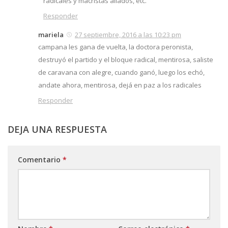
radicales y macristas aliados, etc.
Responder
mariela
27 septiembre, 2016 a las 10:23 pm
campana les gana de vuelta, la doctora peronista,
destruyó el partido y el bloque radical, mentirosa, saliste
de caravana con alegre, cuando ganó, luego los echó,
andate ahora, mentirosa, dejá en paz a los radicales
Responder
DEJA UNA RESPUESTA
Comentario
*