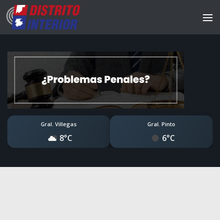
Gral. Villegas
Gral. Pinto
8°C
6°C