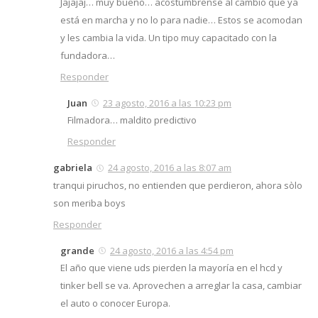
Jajajaj… muy bueno… acostúmbrense al cambio que ya
está en marcha y no lo para nadie… Estos se acomodan
y les cambia la vida. Un tipo muy capacitado con la
fundadora…
Responder
Juan
23 agosto, 2016 a las 10:23 pm
Filmadora… maldito predictivo
Responder
gabriela
24 agosto, 2016 a las 8:07 am
tranqui piruchos, no entienden que perdieron, ahora sòlo
son meriba boys
Responder
grande
24 agosto, 2016 a las 4:54 pm
El año que viene uds pierden la mayoría en el hcd y
tinker bell se va. Aprovechen a arreglar la casa, cambiar
el auto o conocer Europa.