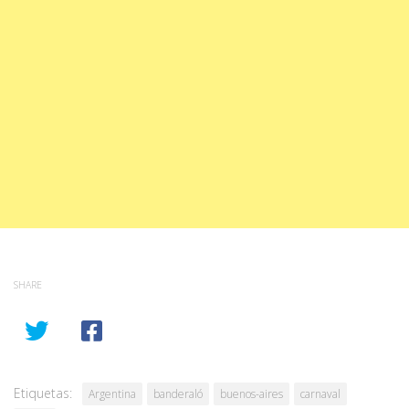
SHARE
Etiquetas:
Argentina
banderaló
buenos-aires
carnaval