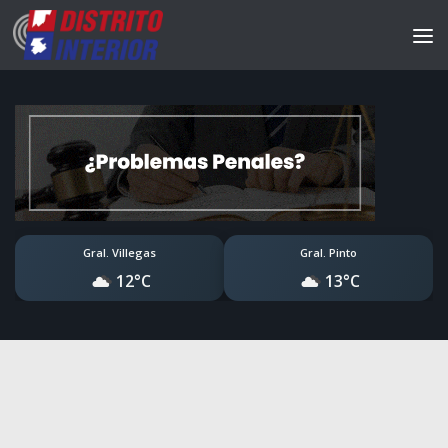
Gral. Villegas
Gral. Pinto
12°C
13°C