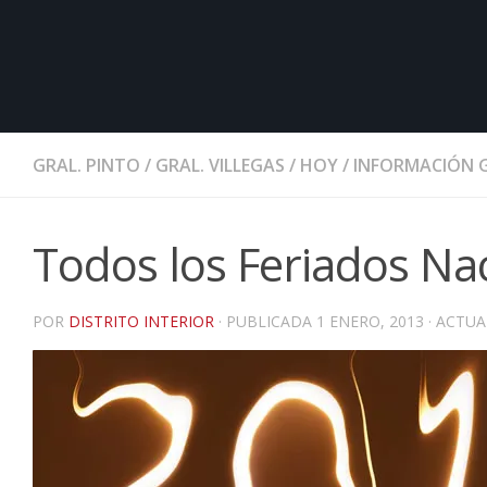
GRAL. PINTO
/
GRAL. VILLEGAS
/
HOY
/
INFORMACIÓN 
Todos los Feriados Na
POR
DISTRITO INTERIOR
· PUBLICADA
1 ENERO, 2013
· ACTU