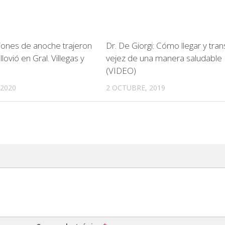
ciones de anoche trajeron
Dr. De Giorgi: Cómo llegar y trans
llovió en Gral. Villegas y
vejez de una manera saludable
(VIDEO)
 2020
2 OCTUBRE, 2019