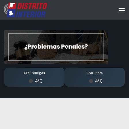
Gral. Villegas
Gral. Pinto
4°C
4°C