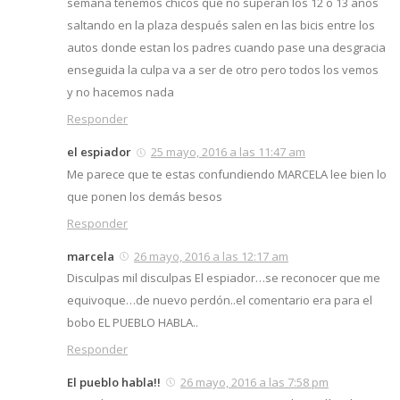
semana tenemos chicos que no superan los 12 o 13 años
saltando en la plaza después salen en las bicis entre los
autos donde estan los padres cuando pase una desgracia
enseguida la culpa va a ser de otro pero todos los vemos
y no hacemos nada
Responder
el espiador
25 mayo, 2016 a las 11:47 am
Me parece que te estas confundiendo MARCELA lee bien lo
que ponen los demás besos
Responder
marcela
26 mayo, 2016 a las 12:17 am
Disculpas mil disculpas El espiador…se reconocer que me
equivoque…de nuevo perdón..el comentario era para el
bobo EL PUEBLO HABLA..
Responder
El pueblo habla!!
26 mayo, 2016 a las 7:58 pm