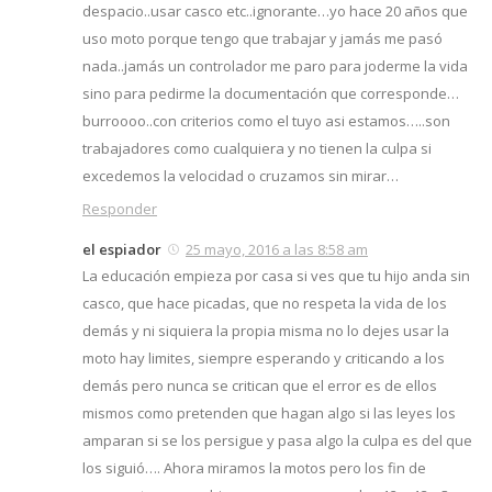
despacio..usar casco etc..ignorante…yo hace 20 años que
uso moto porque tengo que trabajar y jamás me pasó
nada..jamás un controlador me paro para joderme la vida
sino para pedirme la documentación que corresponde…
burroooo..con criterios como el tuyo asi estamos…..son
trabajadores como cualquiera y no tienen la culpa si
excedemos la velocidad o cruzamos sin mirar…
Responder
el espiador
25 mayo, 2016 a las 8:58 am
La educación empieza por casa si ves que tu hijo anda sin
casco, que hace picadas, que no respeta la vida de los
demás y ni siquiera la propia misma no lo dejes usar la
moto hay limites, siempre esperando y criticando a los
demás pero nunca se critican que el error es de ellos
mismos como pretenden que hagan algo si las leyes los
amparan si se los persigue y pasa algo la culpa es del que
los siguió…. Ahora miramos la motos pero los fin de