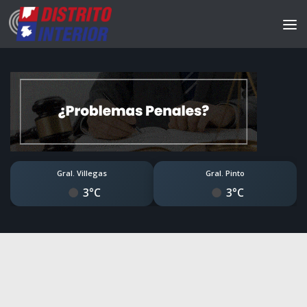
Gral. Villegas
Gral. Pinto
3°C
3°C