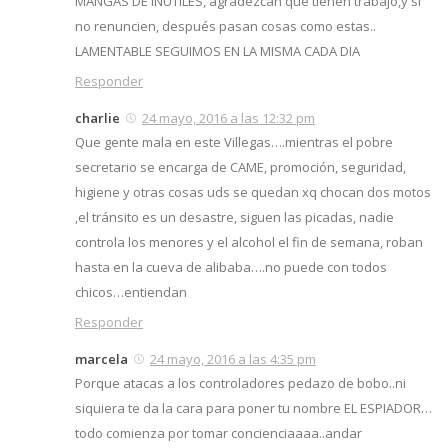
MANGAS DE INÚTILES, agradezcan que tienen trabajo,y si
no renuncien, después pasan cosas como estas..
LAMENTABLE SEGUIMOS EN LA MISMA CADA DIA
Responder
charlie
24 mayo, 2016 a las 12:32 pm
Que gente mala en este Villegas….mientras el pobre
secretario se encarga de CAME, promoción, seguridad,
higiene y otras cosas uds se quedan xq chocan dos motos
,el tránsito es un desastre, siguen las picadas, nadie
controla los menores y el alcohol el fin de semana, roban
hasta en la cueva de alibaba….no puede con todos
chicos…entiendan
Responder
marcela
24 mayo, 2016 a las 4:35 pm
Porque atacas a los controladores pedazo de bobo..ni
siquiera te da la cara para poner tu nombre EL ESPIADOR…
todo comienza por tomar concienciaaaa..andar