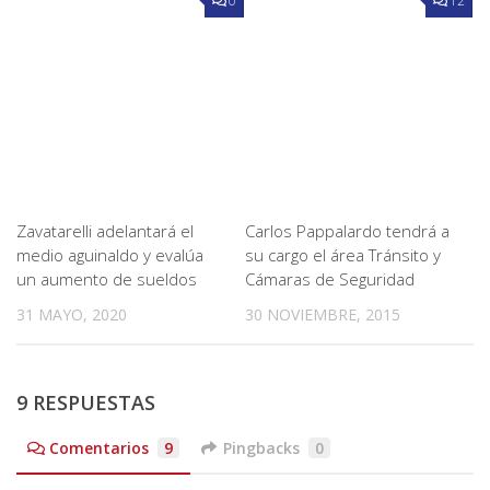
0
12
Zavatarelli adelantará el
Carlos Pappalardo tendrá a
medio aguinaldo y evalúa
su cargo el área Tránsito y
un aumento de sueldos
Cámaras de Seguridad
31 MAYO, 2020
30 NOVIEMBRE, 2015
9 RESPUESTAS
Comentarios
9
Pingbacks
0