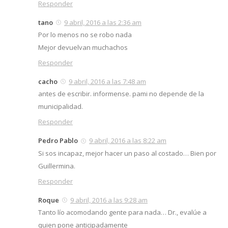
Responder
tano
9 abril, 2016 a las 2:36 am
Por lo menos no se robo nada
Mejor devuelvan muchachos
Responder
cacho
9 abril, 2016 a las 7:48 am
antes de escribir. informense. pami no depende de la
municipalidad.
Responder
Pedro Pablo
9 abril, 2016 a las 8:22 am
Si sos incapaz, mejor hacer un paso al costado… Bien por
Guillermina.
Responder
Roque
9 abril, 2016 a las 9:28 am
Tanto lío acomodando gente para nada… Dr., evalúe a
quien pone anticipadamente