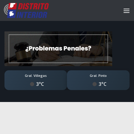
Gral. Villegas
Gral. Pinto
3°C
3°C