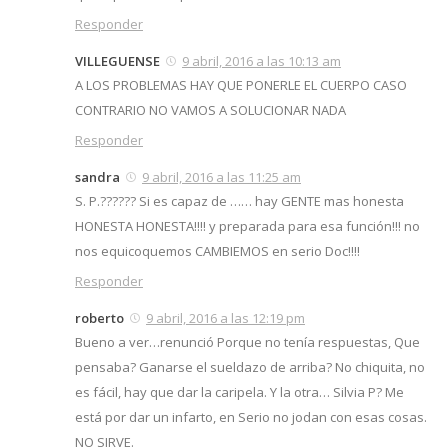
Responder
VILLEGUENSE
9 abril, 2016 a las 10:13 am
A LOS PROBLEMAS HAY QUE PONERLE EL CUERPO CASO
CONTRARIO NO VAMOS A SOLUCIONAR NADA
Responder
sandra
9 abril, 2016 a las 11:25 am
S. P.?????? Si es capaz de …… hay GENTE mas honesta
HONESTA HONESTA!!!! y preparada para esa función!!! no
nos equicoquemos CAMBIEMOS en serio Doc!!!!
Responder
roberto
9 abril, 2016 a las 12:19 pm
Bueno a ver…renunció Porque no tenía respuestas, Que
pensaba? Ganarse el sueldazo de arriba? No chiquita, no
es fácil, hay que dar la caripela. Y la otra… Silvia P? Me
está por dar un infarto, en Serio no jodan con esas cosas.
NO SIRVE.