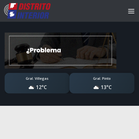
Gral. Villegas
Gral. Pinto
12°C
13°C