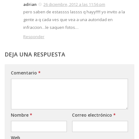
adrian
26 diciembre, 2012 a las 11:56 pm
pero saben de estassss lassss q hayy!!!!! yo invito a la
gente a q cada ves que vea a una autoridad en
infraccion…le saquen fotos…
Responder
DEJA UNA RESPUESTA
Comentario
*
Nombre
*
Correo electrónico
*
Web