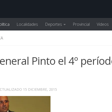
lítica
Localidades
Deportes
Provincial
Videos
CA
eral Pinto el 4º períod
ACTUALIZADO
15 DICIEMBRE, 2015