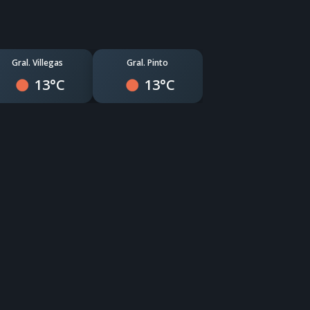
Gral. Villegas
Gral. Pinto
13°C
13°C