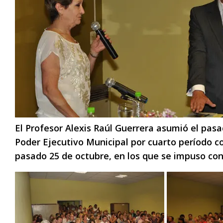
El Profesor Alexis Raúl Guerrera asumió el pasa
Poder Ejecutivo Municipal por cuarto período con
pasado 25 de octubre, en los que se impuso con 