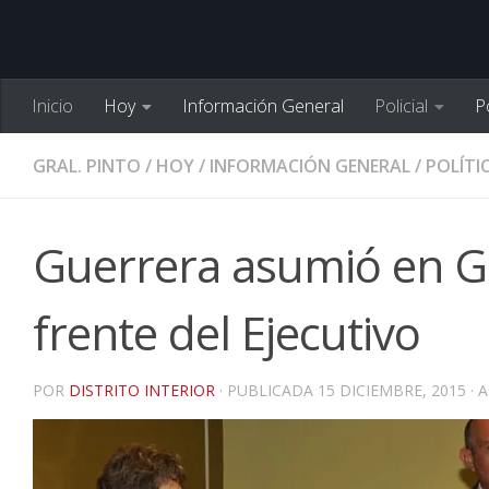
Inicio
Hoy
Información General
Policial
Po
GRAL. PINTO
/
HOY
/
INFORMACIÓN GENERAL
/
POLÍTI
Guerrera asumió en Gen
frente del Ejecutivo
POR
DISTRITO INTERIOR
· PUBLICADA
15 DICIEMBRE, 2015
· 