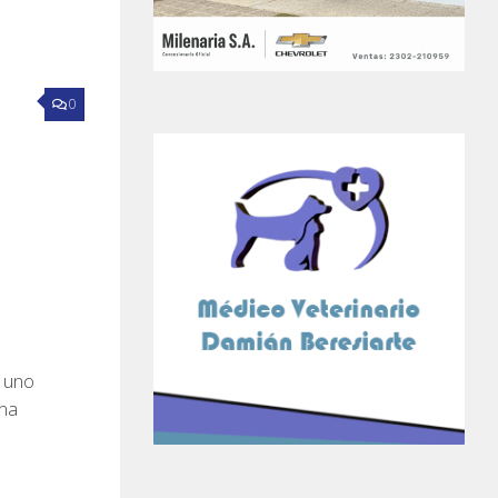
0
, uno
una