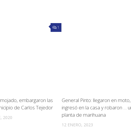
1
, mojado, embargaron las
General Pinto: llegaron en moto
nicipio de Carlos Tejedor
ingresó en la casa y robaron … 
planta de marihuana
, 2020
12 ENERO, 2023