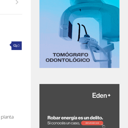
0
 planta