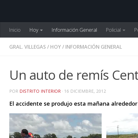
Inicio
Hoy
Información General
Policial
Po
GRAL. VILLEGAS
/
HOY
/
INFORMACIÓN GENERAL
Un auto de remís Centr
POR
DISTRITO INTERIOR
·
16 DICIEMBRE, 2012
El accidente se produjo esta mañana alrededor d