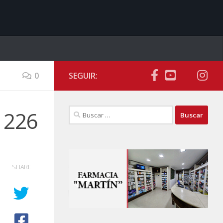
0
SEGUIR:
Buscar:
a 226
SHARE