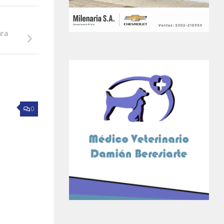
ara
0