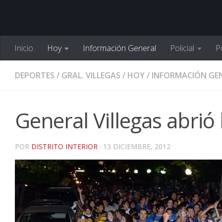
Inicio
Hoy
Información General
Policial
Po
DEPORTES
/
GRAL. VILLEGAS
/
HOY
/
INFORMACIÓN GE
General Villegas abrió
POR
DISTRITO INTERIOR
·
13 DICIEMBRE, 2012