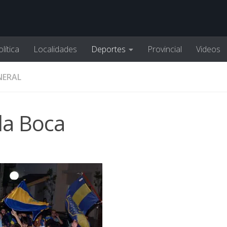
lítica
Localidades
Deportes
Provincial
Videos
NERAL
 la Boca