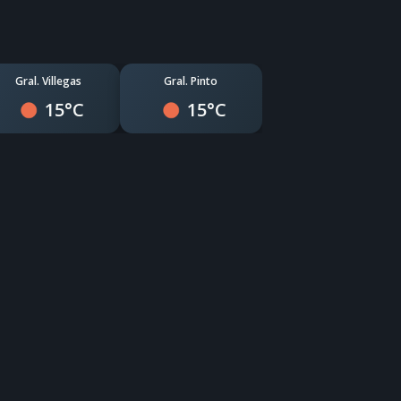
Gral. Villegas
Gral. Pinto
15°C
15°C